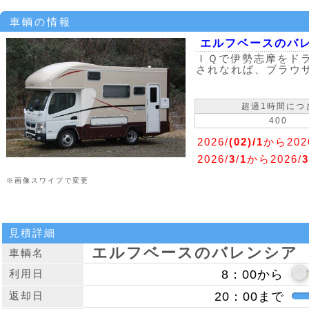
車輌の情報
エルフベースのバ
ＩＱで伊勢志摩をド
されなれば、ブラウ
超過1時間につ
400
2026/
(02)/1
から202
2026/
3
/
1
から2026/
3
※画像スワイプで変更
見積詳細
エルフベースのバレンシア
車輌名
利用日
返却日