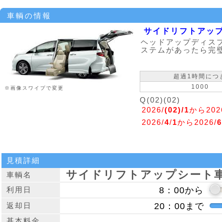
車輌の情報
サイドリフトアッ
ヘッドアップディス
ステムがあったら完
超過1時間につ
1000
※画像スワイプで変更
Q(02)(02)
2026/
(02)/1
から202
2026/
4
/
1
から2026/
6
見積詳細
サイドリフトアップシート
車輌名
利用日
返却日
基本料金