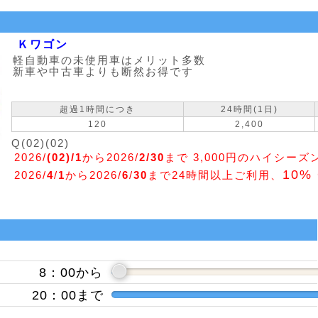
Ｋワゴン
軽自動車の未使用車はメリット多数
新車や中古車よりも断然お得です
超過1時間につき
24時間(1日)
120
2,400
Q(02)(02)
2026/
(02)/1
から2026/
2/30
まで 3,000円のハイシー
10%
2026/
4
/
1
から2026/
6
/
30
まで24時間以上ご利用、