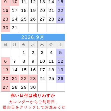
9
10
11
12
13
14
15
11
12
13
14
15
16
17
18
19
20
21
22
18
19
20
21
22
23
24
25
26
27
28
29
25
26
27
28
29
30
31
2026.11月
日
月
火
水
木
2026.9月
1
2
3
4
5
日
月
火
水
木
金
土
1
2
3
4
5
8
9
10
11
12
6
7
8
9
10
11
12
15
16
17
18
19
13
14
15
16
17
18
19
22
23
24
25
26
20
21
22
23
24
25
26
29
30
27
28
29
30
赤い日付は残りわすか
カレンダーからご利用日、
返却日をクリックしてお進みくだ