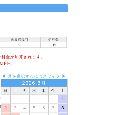
免責保障料
保有数
0
3台
ズン料金が加算されます。
 OFF。
◀
月を選択するにはスワイプ
▶
2026.8月
2026.10月
日
月
火
水
木
金
土
日
月
火
水
木
1
1
2
3
4
5
6
7
8
4
5
6
7
8