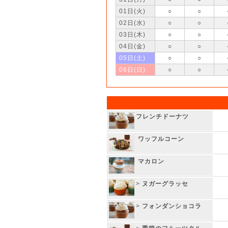
01日(火)
○
○
02日(水)
○
○
03日(木)
○
○
04日(金)
○
○
05日(土)
○
○
06日(日)
○
○
フレンチドーナツ
ワッフルコーン
マカロン
>
ヌガーグラッセ
>
フォンダンショコラ