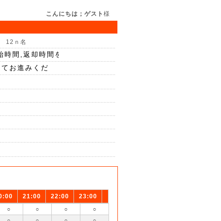
こんにちは；ゲスト
様
 12ｎ名
0:00
21:00
22:00
23:00
○
○
○
○
○
○
○
○