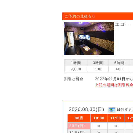
ご予約の見積もり
エコー
1時間
3時間
6時間
9,000
500
400
割引と料金
2022年
01月01日
から
上記の期間は割引料
2026.08.30(日)
日付変更
08月
10:00
11:00
12
30日(日)
○
○
31日(月)
○
○