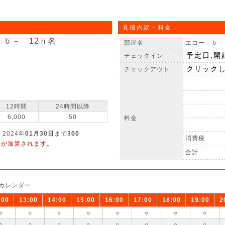
見積内訳・料金
 ｂ－ 12ｎ名
部屋名
エコー ｂ－
チェックイン
チェックアウト
12時間
24時間以降
6,000
50
料金
 2024年
01月30日
まで
300
消費税
金が加算されます。
合計
カレンダー
:00
13:00
14:00
15:00
16:00
17:00
18:00
19:00
2
○
○
○
○
○
○
○
○
○
○
○
○
○
○
○
○