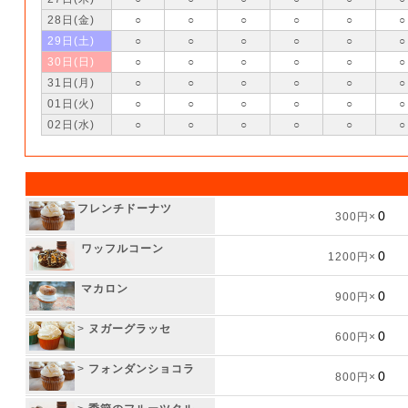
28日(金)
○
○
○
○
○
○
29日(土)
○
○
○
○
○
○
30日(日)
○
○
○
○
○
○
31日(月)
○
○
○
○
○
○
01日(火)
○
○
○
○
○
○
02日(水)
○
○
○
○
○
○
フレンチドーナツ
300円×
ワッフルコーン
1200円×
マカロン
900円×
>
ヌガーグラッセ
600円×
>
フォンダンショコラ
800円×