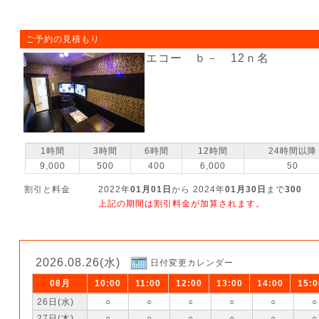
ご予約の見積もり
エコー ｂ－ 12ｎ名
1時間
3時間
6時間
12時間
24時間以降
9,000
500
400
6,000
50
割引と料金
2022年
01月01日
から 2024年
01月30日
まで
300
上記の期間は割引料金が加算されます。
2026.08.26(水)
日付変更カレンダー
08月
10:00
11:00
12:00
13:00
14:00
15:0
26日(水)
○
○
○
○
○
○
27日(木)
○
○
○
○
○
○