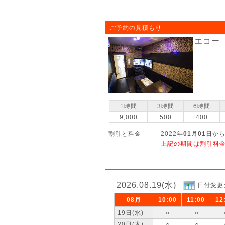
ご予約の見積もり
エコー
1時間
3時間
6時間
9,000
500
400
割引と料金
2022年
01月01日
から
上記の期間は割引料
2026.08.19(水)
日付変更
08月
10:00
11:00
12
19日(水)
○
○
20日(木)
○
○