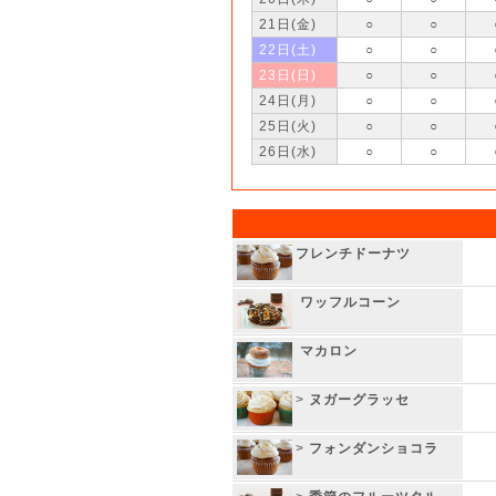
21日(金)
○
○
22日(土)
○
○
23日(日)
○
○
24日(月)
○
○
25日(火)
○
○
26日(水)
○
○
フレンチドーナツ
ワッフルコーン
マカロン
>
ヌガーグラッセ
>
フォンダンショコラ