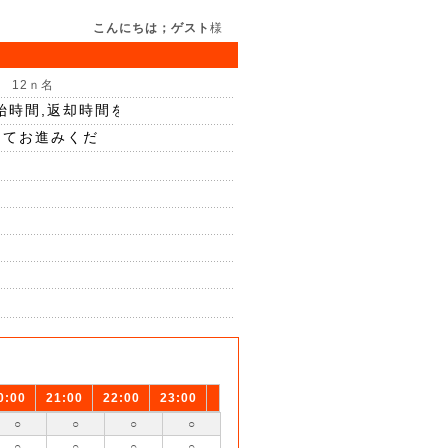
こんにちは；ゲスト
様
 12ｎ名
0:00
21:00
22:00
23:00
○
○
○
○
○
○
○
○