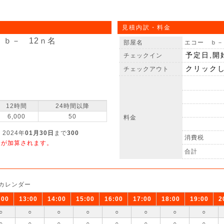
見積内訳・料金
 ｂ－ 12ｎ名
部屋名
エコー ｂ－
チェックイン
チェックアウト
12時間
24時間以降
6,000
50
料金
 2024年
01月30日
まで
300
消費税
金が加算されます。
合計
カレンダー
:00
13:00
14:00
15:00
16:00
17:00
18:00
19:00
2
○
○
○
○
○
○
○
○
○
○
○
○
○
○
○
○