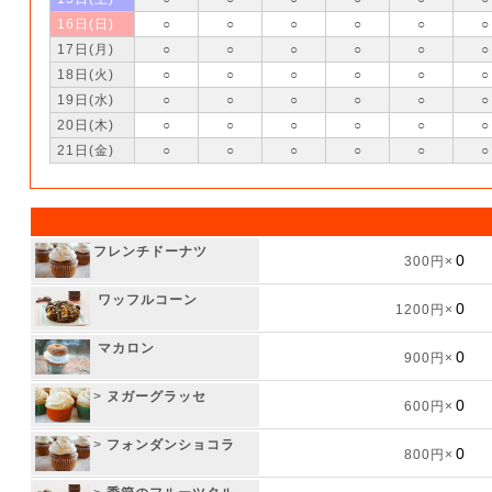
16日(日)
○
○
○
○
○
○
17日(月)
○
○
○
○
○
○
18日(火)
○
○
○
○
○
○
19日(水)
○
○
○
○
○
○
20日(木)
○
○
○
○
○
○
21日(金)
○
○
○
○
○
○
フレンチドーナツ
300円×
ワッフルコーン
1200円×
マカロン
900円×
>
ヌガーグラッセ
600円×
>
フォンダンショコラ
800円×