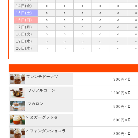
14日(金)
○
○
○
○
○
○
15日(土)
○
○
○
○
○
○
16日(日)
○
○
○
○
○
○
17日(月)
○
○
○
○
○
○
18日(火)
○
○
○
○
○
○
19日(水)
○
○
○
○
○
○
20日(木)
○
○
○
○
○
○
フレンチドーナツ
300円×
ワッフルコーン
1200円×
マカロン
900円×
>
ヌガーグラッセ
600円×
>
フォンダンショコラ
800円×