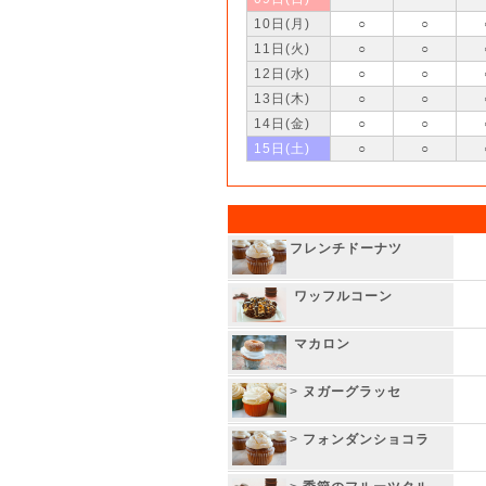
10日(月)
○
○
11日(火)
○
○
12日(水)
○
○
13日(木)
○
○
14日(金)
○
○
15日(土)
○
○
フレンチドーナツ
ワッフルコーン
マカロン
>
ヌガーグラッセ
>
フォンダンショコラ