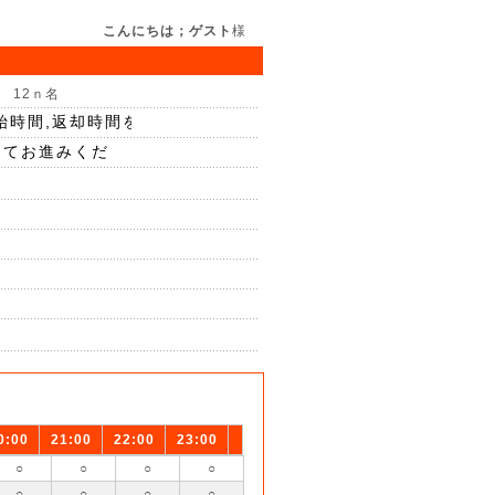
こんにちは；ゲスト
様
 12ｎ名
0:00
21:00
22:00
23:00
○
○
○
○
○
○
○
○