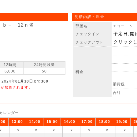
見積内訳・料金
 ｂ－ 12ｎ名
部屋名
エコー ｂ－
チェックイン
チェックアウト
12時間
24時間以降
6,000
50
料金
 2024年
01月30日
まで
300
消費税
金が加算されます。
合計
カレンダー
:00
13:00
14:00
15:00
16:00
17:00
18:00
19:00
2
○
○
○
○
○
○
○
○
-
-
-
-
-
-
-
-