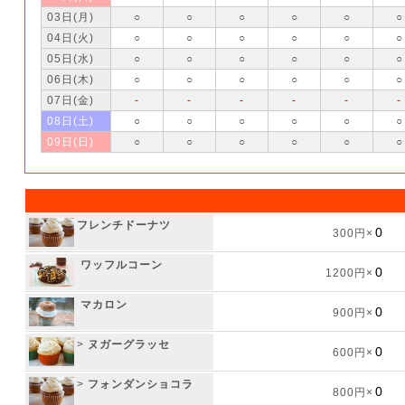
03日(月)
○
○
○
○
○
○
04日(火)
○
○
○
○
○
○
05日(水)
○
○
○
○
○
○
06日(木)
○
○
○
○
○
○
07日(金)
-
-
-
-
-
-
08日(土)
○
○
○
○
○
○
09日(日)
○
○
○
○
○
○
フレンチドーナツ
300円×
ワッフルコーン
1200円×
マカロン
900円×
>
ヌガーグラッセ
600円×
>
フォンダンショコラ
800円×