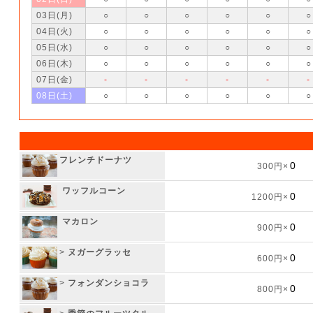
03日(月)
○
○
○
○
○
○
04日(火)
○
○
○
○
○
○
05日(水)
○
○
○
○
○
○
06日(木)
○
○
○
○
○
○
07日(金)
-
-
-
-
-
-
08日(土)
○
○
○
○
○
○
フレンチドーナツ
300円×
ワッフルコーン
1200円×
マカロン
900円×
>
ヌガーグラッセ
600円×
>
フォンダンショコラ
800円×