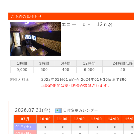
ご予約の見積もり
エコー ｂ－ 12ｎ名
1時間
3時間
6時間
12時間
24時間以降
9,000
500
400
6,000
50
割引と料金
2022年
01月01日
から 2024年
01月30日
まで
300
上記の期間は割引料金が加算されます。
2026.07.31(金)
日付変更カレンダー
07月
10:00
11:00
12:00
13:00
14:00
15:0
01日(土)
○
○
○
○
○
○
02日(日)
○
○
○
○
○
○