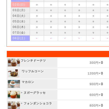
02日(日)
○
○
○
○
○
○
03日(月)
○
○
○
○
○
○
04日(火)
○
○
○
○
○
○
05日(水)
○
○
○
○
○
○
06日(木)
○
○
○
○
○
○
07日(金)
○
○
○
○
○
○
08日(土)
-
-
-
-
-
-
フレンチドーナツ
300円×
ワッフルコーン
1200円×
マカロン
900円×
>
ヌガーグラッセ
600円×
>
フォンダンショコラ
800円×