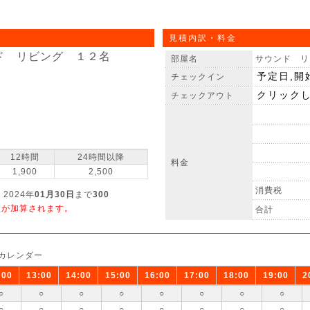
見積内訳・料金
ド リビング １２名
部屋名
サウンド リ
チェックイン
チェックアウト
12時間
24時間以降
料金
1,900
2,500
消費税
 2024年
01月30日
まで
300
金が加算されます。
合計
カレンダー
:00
13:00
14:00
15:00
16:00
17:00
18:00
19:00
2
○
○
○
○
○
○
○
○
○
○
○
○
○
○
○
○