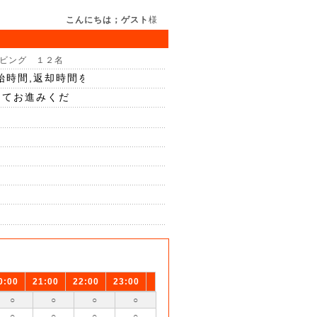
こんにちは；ゲスト
様
ビング １２名
0:00
21:00
22:00
23:00
○
○
○
○
○
○
○
○