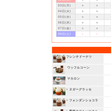
03日(月)
○
○
04日(火)
○
○
05日(水)
○
○
06日(木)
○
○
07日(金)
○
○
08日(土)
-
-
フレンチドーナツ
ワッフルコーン
マカロン
>
ヌガーグラッセ
>
フォンダンショコラ