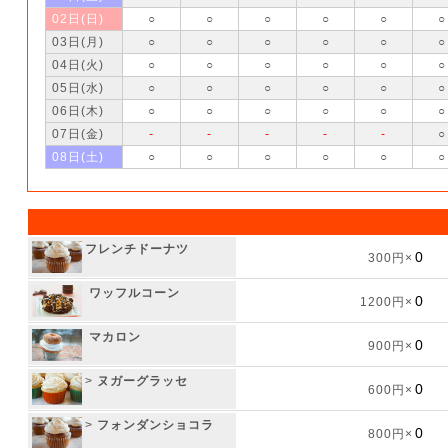
02日(日)
○
○
○
○
○
○
03日(月)
○
○
○
○
○
○
04日(火)
○
○
○
○
○
○
05日(水)
○
○
○
○
○
○
06日(木)
○
○
○
○
○
○
07日(金)
-
-
-
-
-
○
08日(土)
○
○
○
○
○
○
フレンチドーナツ
300円×
ワッフルコーン
1200円×
マカロン
900円×
>
ヌガーグラッセ
600円×
>
フォンダンショコラ
800円×