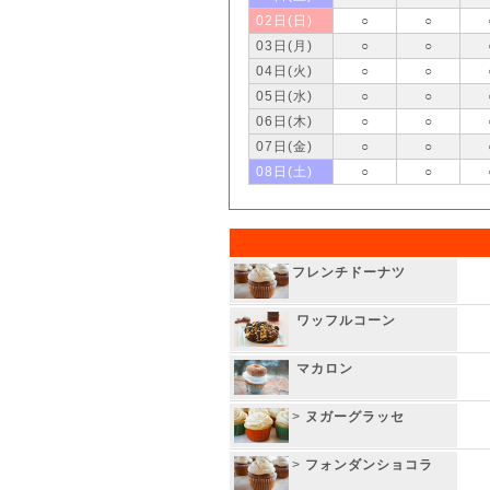
02日(日)
○
○
03日(月)
○
○
04日(火)
○
○
05日(水)
○
○
06日(木)
○
○
07日(金)
○
○
08日(土)
○
○
フレンチドーナツ
ワッフルコーン
マカロン
>
ヌガーグラッセ
>
フォンダンショコラ