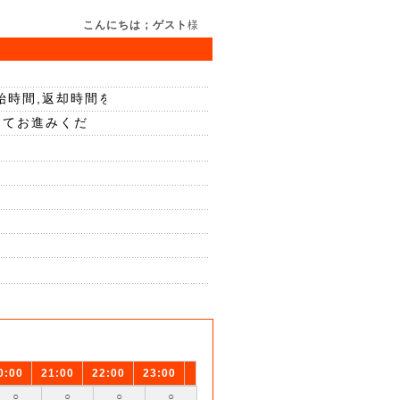
こんにちは；ゲスト
様
0:00
21:00
22:00
23:00
○
○
○
○