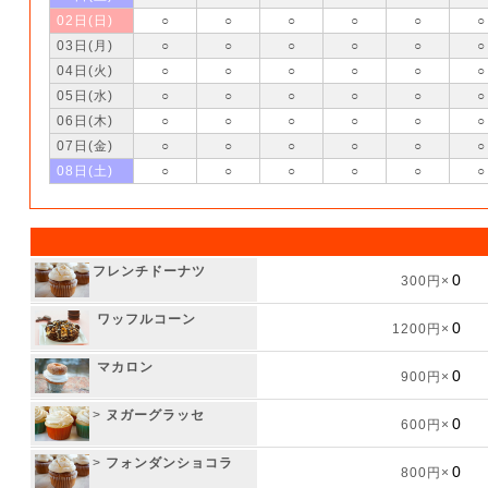
02日(日)
○
○
○
○
○
○
03日(月)
○
○
○
○
○
○
04日(火)
○
○
○
○
○
○
05日(水)
○
○
○
○
○
○
06日(木)
○
○
○
○
○
○
07日(金)
○
○
○
○
○
○
08日(土)
○
○
○
○
○
○
フレンチドーナツ
300円×
ワッフルコーン
1200円×
マカロン
900円×
>
ヌガーグラッセ
600円×
>
フォンダンショコラ
800円×