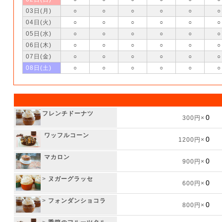
03日(月)
○
○
○
○
○
○
04日(火)
○
○
○
○
○
○
05日(水)
○
○
○
○
○
○
06日(木)
○
○
○
○
○
○
07日(金)
○
○
○
○
○
○
08日(土)
○
○
○
○
○
○
フレンチドーナツ
300円×
ワッフルコーン
1200円×
マカロン
900円×
>
ヌガーグラッセ
600円×
>
フォンダンショコラ
800円×