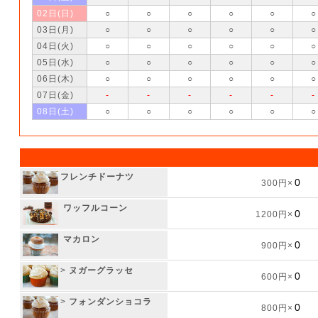
02日(日)
○
○
○
○
○
○
03日(月)
○
○
○
○
○
○
04日(火)
○
○
○
○
○
○
05日(水)
○
○
○
○
○
○
06日(木)
○
○
○
○
○
○
07日(金)
-
-
-
-
-
-
08日(土)
○
○
○
○
○
○
フレンチドーナツ
300円×
ワッフルコーン
1200円×
マカロン
900円×
>
ヌガーグラッセ
600円×
>
フォンダンショコラ
800円×