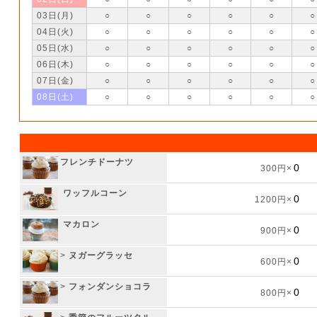
03日(月)
○
○
○
○
○
○
04日(火)
○
○
○
○
○
○
05日(水)
○
○
○
○
○
○
06日(木)
○
○
○
○
○
○
07日(金)
○
○
○
○
○
○
08日(土)
○
○
○
○
○
○
フレンチドーナツ
300円×
ワッフルコーン
1200円×
マカロン
900円×
>
ヌガーグラッセ
600円×
>
フォンダンショコラ
800円×