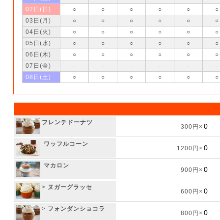
02日(日)
○
○
○
○
○
○
03日(月)
○
○
○
○
○
○
04日(火)
○
○
○
○
○
○
05日(水)
○
○
○
○
○
○
06日(木)
○
○
○
○
○
○
07日(金)
-
-
-
-
-
-
08日(土)
○
○
○
○
○
○
フレンチドーナツ
300円×
ワッフルコーン
1200円×
マカロン
900円×
>
ヌガーグラッセ
600円×
>
フォンダンショコラ
800円×