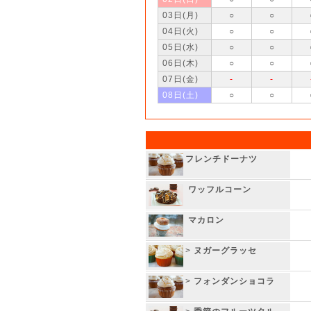
03日(月)
○
○
04日(火)
○
○
05日(水)
○
○
06日(木)
○
○
07日(金)
-
-
08日(土)
○
○
フレンチドーナツ
ワッフルコーン
マカロン
>
ヌガーグラッセ
>
フォンダンショコラ