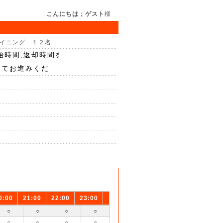
こんにちは；ゲスト
様
イニング １２名
0:00
21:00
22:00
23:00
○
○
○
○
○
○
○
○