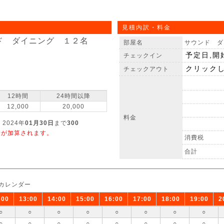
見積内訳・料金
ド ダイニング １２名
部屋名
サウンド ダ
チェックイン
チェックアウト
12時間
24時間以降
12,000
20,000
料金
 2024年
01月30日
まで
300
金が加算されます。
消費税
合計
カレンダー
:00
13:00
14:00
15:00
16:00
17:00
18:00
19:00
2
○
○
○
○
○
○
○
○
○
○
○
○
○
○
○
○