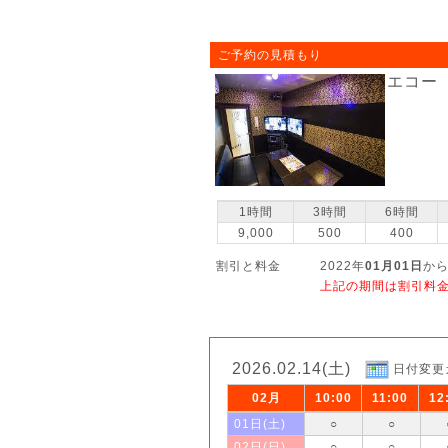
ご予約の見積もり
エコー
1時間
3時間
6時間
9,000
500
400
割引と料金
2022年
01月01日
から
上記の期間は割引料
2026.02.14(土)
日付変更
02月
10:00
11:00
12
01日(土)
○
○
02日(日)
○
○