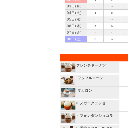
03日(月)
○
○
04日(火)
○
○
05日(水)
○
○
06日(木)
○
○
07日(金)
-
-
08日(土)
○
○
フレンチドーナツ
ワッフルコーン
マカロン
>
ヌガーグラッセ
>
フォンダンショコラ