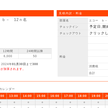
見積内訳・料金
 ｂ－ 12ｎ名
部屋名
エコー ｂ－
チェックイン
チェックアウト
12時間
24時間以降
6,000
50
料金
 2024年
01月30日
まで
300
消費税
金が加算されます。
合計
カレンダー
:00
13:00
14:00
15:00
16:00
17:00
18:00
19:00
2
○
○
○
○
○
○
○
○
○
○
○
○
○
○
○
○