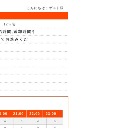
こんにちは；ゲスト
様
 12ｎ名
0:00
21:00
22:00
23:00
○
○
○
○
○
○
○
○