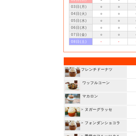
03日(月)
○
○
04日(火)
○
○
05日(水)
○
○
06日(木)
○
○
07日(金)
○
○
08日(土)
-
-
フレンチドーナツ
ワッフルコーン
マカロン
>
ヌガーグラッセ
>
フォンダンショコラ