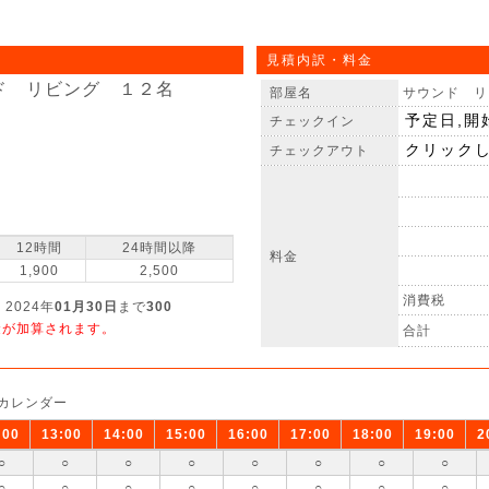
見積内訳・料金
ド リビング １２名
部屋名
サウンド リ
チェックイン
チェックアウト
12時間
24時間以降
料金
1,900
2,500
消費税
 2024年
01月30日
まで
300
金が加算されます。
合計
カレンダー
:00
13:00
14:00
15:00
16:00
17:00
18:00
19:00
2
○
○
○
○
○
○
○
○
○
○
○
○
○
○
○
○