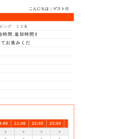
こんにちは；ゲスト
様
ビング １２名
0:00
21:00
22:00
23:00
○
○
○
○
○
○
○
○