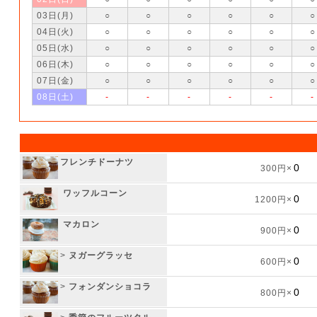
03日(月)
○
○
○
○
○
○
04日(火)
○
○
○
○
○
○
05日(水)
○
○
○
○
○
○
06日(木)
○
○
○
○
○
○
07日(金)
○
○
○
○
○
○
08日(土)
-
-
-
-
-
-
フレンチドーナツ
300円×
ワッフルコーン
1200円×
マカロン
900円×
>
ヌガーグラッセ
600円×
>
フォンダンショコラ
800円×