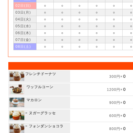
02日(日)
○
○
○
○
○
○
03日(月)
○
○
○
○
○
○
04日(火)
○
○
○
○
○
○
05日(水)
○
○
○
○
○
○
06日(木)
○
○
○
○
○
○
07日(金)
○
○
○
○
○
○
08日(土)
○
○
○
○
○
○
フレンチドーナツ
300円×
ワッフルコーン
1200円×
マカロン
900円×
>
ヌガーグラッセ
600円×
>
フォンダンショコラ
800円×