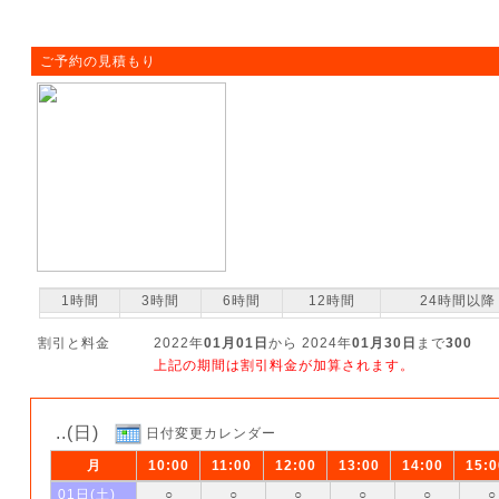
ご予約の見積もり
1時間
3時間
6時間
12時間
24時間以降
割引と料金
2022年
01月01日
から 2024年
01月30日
まで
300
上記の期間は割引料金が加算されます。
..(日)
日付変更カレンダー
月
10:00
11:00
12:00
13:00
14:00
15:0
01日(土)
○
○
○
○
○
○