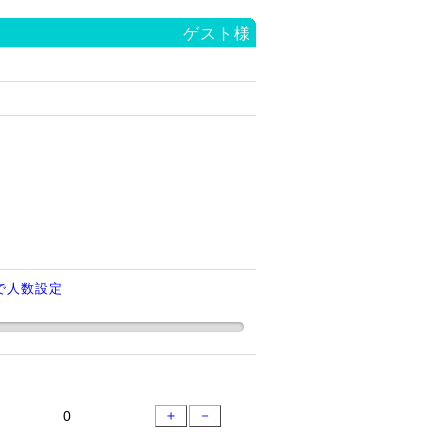
ゲスト様
で人数設定
＋
－