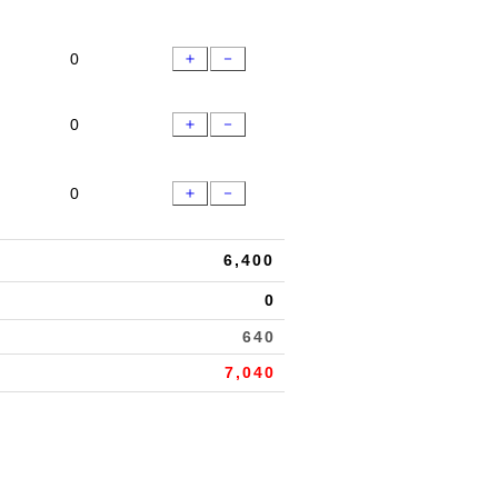
＋
－
＋
－
＋
－