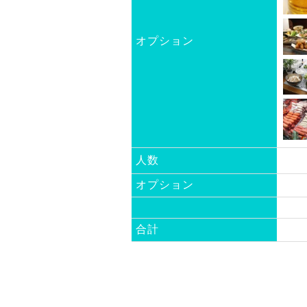
オプション
人数
オプション
合計