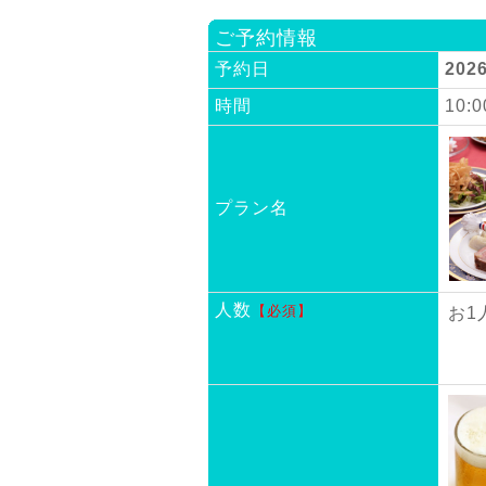
ご予約情報
予約日
202
時間
10:
プラン名
人数
【必須】
お1