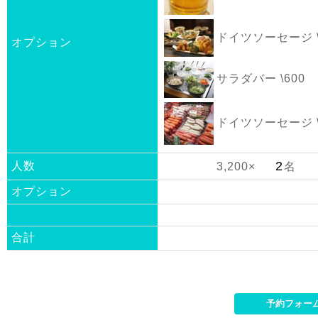
ドイツソーセージ \
オプション
サラダバー \600
ドイツソーセージ \
人数
3,200×
名
オプション
合計