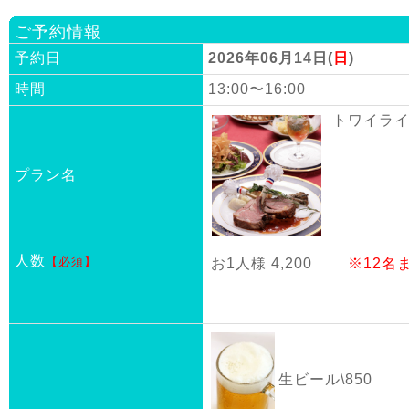
ご予約情報
予約日
2026年06月14日(
日
)
時間
13:00〜16:00
トワイライ
プラン名
人数
【必須】
お1人様 4,200
※12名
生ビール\850