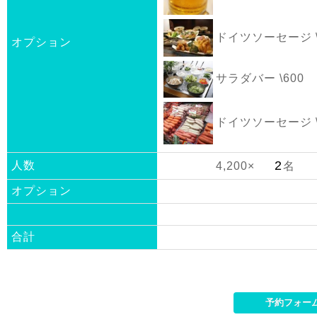
ドイツソーセージ \
オプション
サラダバー \600
ドイツソーセージ \
人数
4,200×
名
オプション
合計