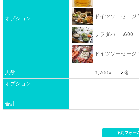
ドイツソーセージ \
オプション
サラダバー \600
ドイツソーセージ \
人数
3,200×
名
オプション
合計