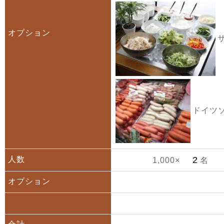
オプション
サ
ドイツソ
人数
1,000×
名
オプション