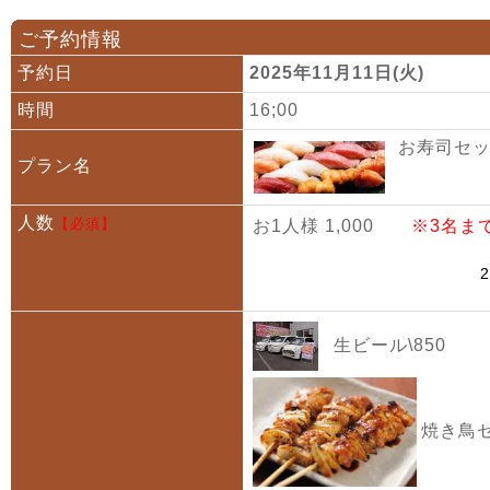
ご予約情報
予約日
2025年11月11日(火)
時間
16;00
お寿司セット
プラン名
人数
【必須】
お1人様 1,000
※3名ま
生ビール\850
焼き鳥セ