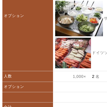
オプション
サ
ドイツソ
人数
1,000×
名
オプション