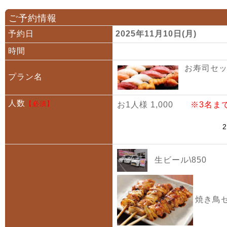
ご予約情報
予約日
2025年11月10日(月)
時間
お寿司セット
プラン名
人数
【必須】
お1人様 1,000
※3名ま
生ビール\850
焼き鳥セ