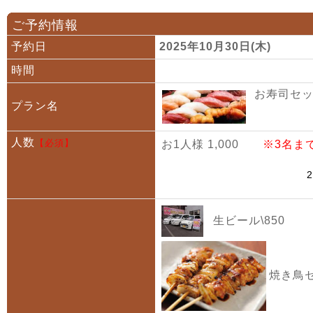
ご予約情報
予約日
2025年10月30日(木)
時間
お寿司セット
プラン名
人数
【必須】
お1人様 1,000
※3名ま
生ビール\850
焼き鳥セ