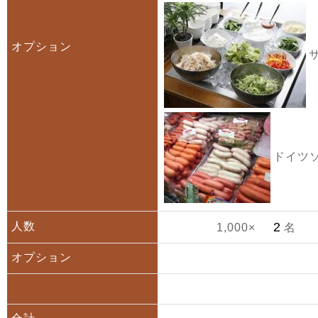
オプション
サ
ドイツソ
人数
1,000×
名
オプション