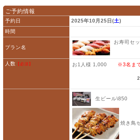
ご予約情報
予約日
2025年10月25日(
土
)
時間
お寿司セット
プラン名
人数
【必須】
お1人様 1,000
※3名ま
生ビール\850
焼き鳥セ