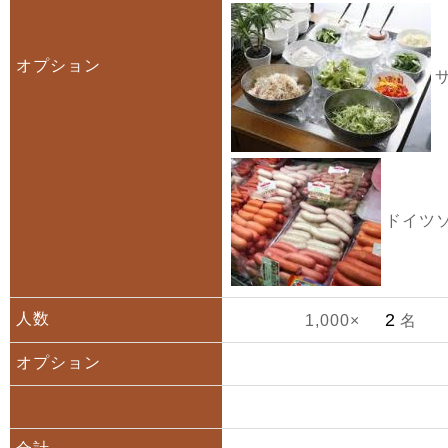
オプション
サ
ドイツソ
人数
1,000×
名
オプション