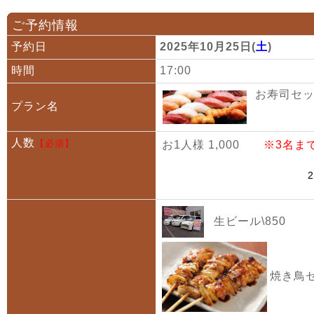
ご予約情報
予約日
2025年10月25日(
土
)
時間
17:00
お寿司セット
プラン名
人数
【必須】
お1人様 1,000
※3名ま
生ビール\850
焼き鳥セ