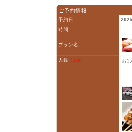
ご予約情報
予約日
202
時間
プラン名
人数
【必須】
お1