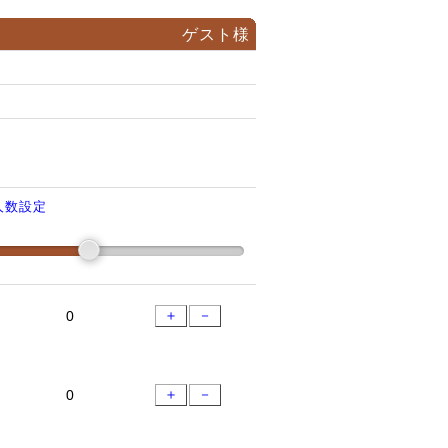
ゲスト様
人数設定
＋
－
＋
－