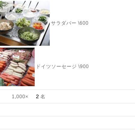
サラダバー \600
ドイツソーセージ \900
1,000×
名