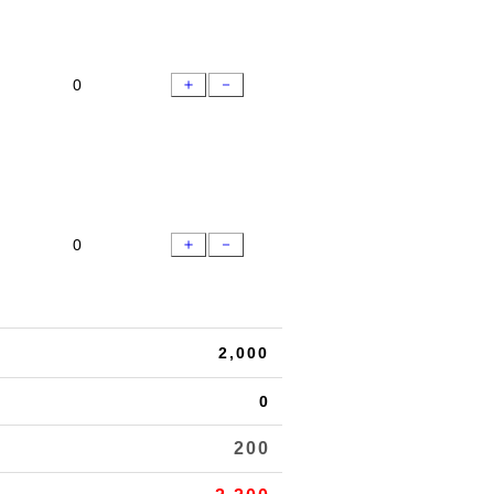
＋
－
＋
－