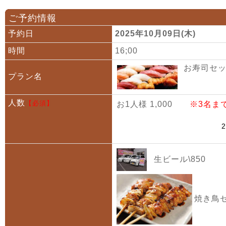
ご予約情報
予約日
2025年10月09日(木)
時間
16;00
お寿司セット
プラン名
人数
【必須】
お1人様 1,000
※3名ま
生ビール\850
焼き鳥セ