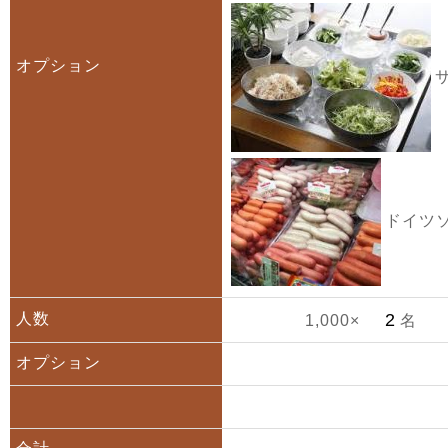
オプション
サ
ドイツソ
人数
1,000×
名
オプション