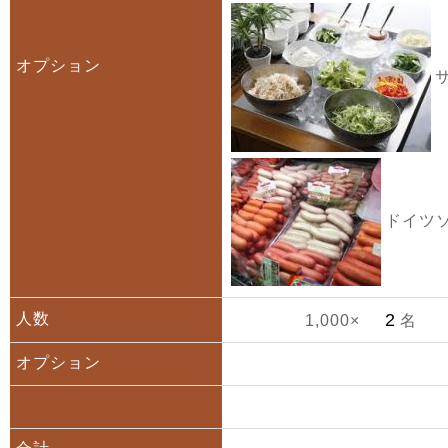
オプション
サ
ドイツソ
人数
1,000×
名
オプション