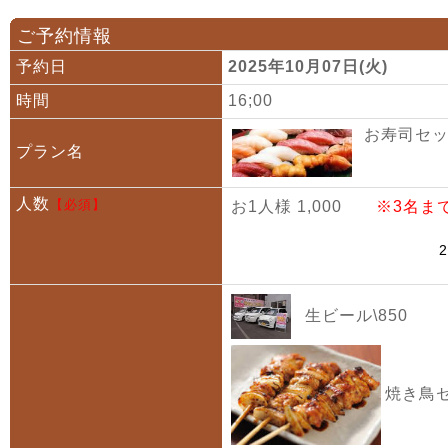
ご予約情報
予約日
2025年10月07日(火)
時間
16;00
お寿司セット
プラン名
人数
【必須】
お1人様 1,000
※3名ま
生ビール\850
焼き鳥セ