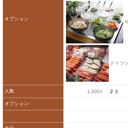
オプション
サ
ドイツソ
人数
1,000×
名
オプション