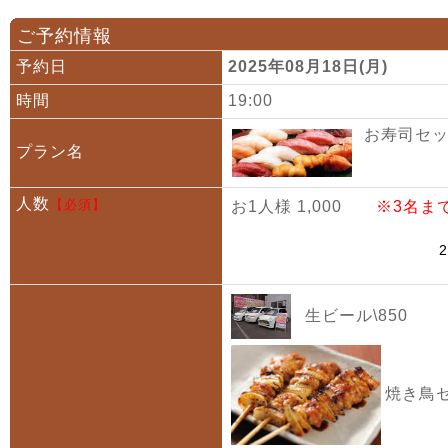
ご予約情報
予約日
2025年08月18日(月)
時間
19:00
お寿司セット
プラン名
人数
【必須】
お1人様 1,000
※3名ま
生ビール\850
焼き鳥セ