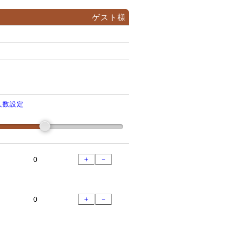
ゲスト様
人数設定
＋
－
＋
－