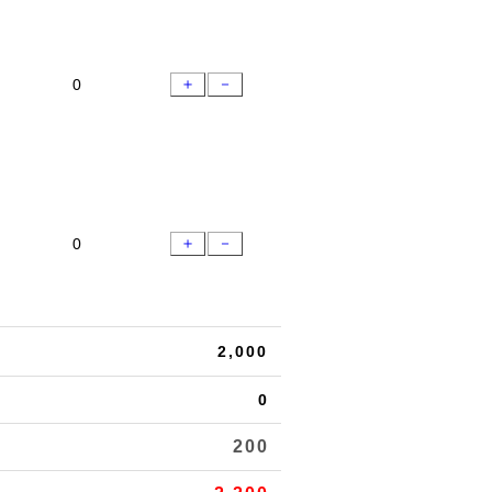
＋
－
＋
－