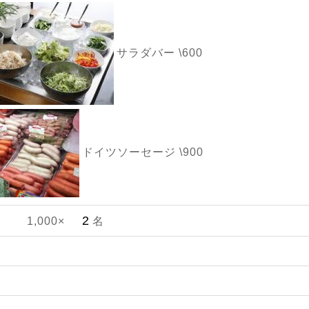
サラダバー \600
ドイツソーセージ \900
1,000×
名