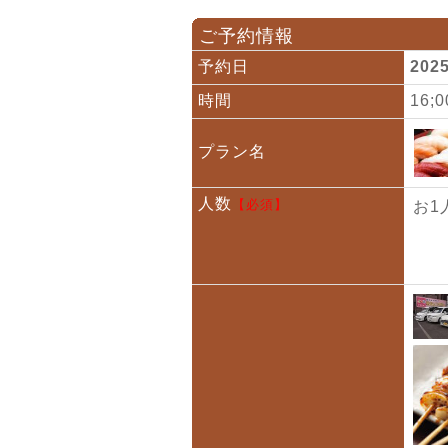
ご予約情報
予約日
202
時間
16;
プラン名
人数
【必須】
お1