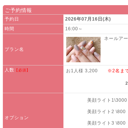
ご予約情報
予約日
2026年07月16日(木)
時間
16:00～
ネールアート
プラン名
人数
【必須】
お1人様 3,200
※2名ま
美顔ライト1\3000
美顔ライト2 \800
オプション
美顔ライト3 \800