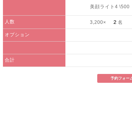
美顔ライト4 \500
人数
3,200×
名
オプション
合計