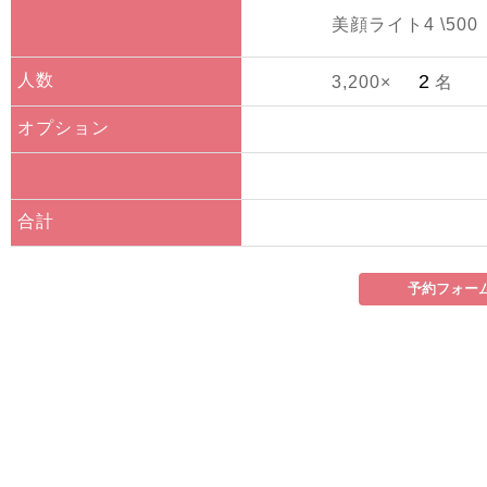
美顔ライト4 \500
人数
3,200×
名
オプション
合計