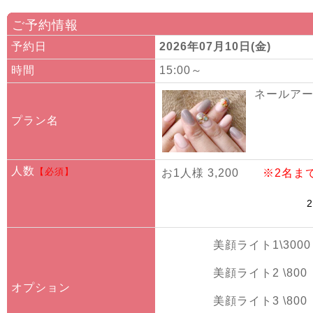
ご予約情報
予約日
2026年07月10日(金)
時間
15:00～
ネールアート
プラン名
人数
【必須】
お1人様 3,200
※2名ま
美顔ライト1\3000
美顔ライト2 \800
オプション
美顔ライト3 \800