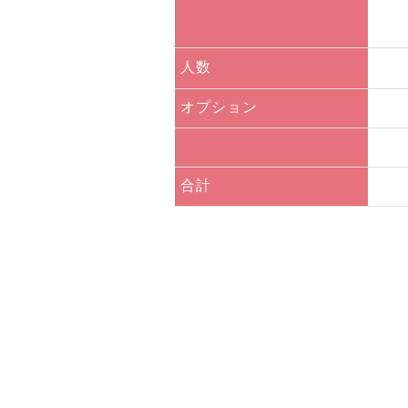
人数
オプション
合計