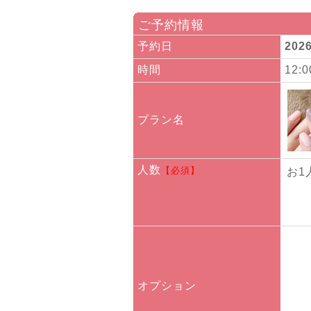
ご予約情報
予約日
202
時間
12:
プラン名
人数
【必須】
お1
オプション