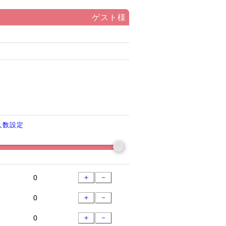
ゲスト様
人数設定
＋
－
＋
－
＋
－