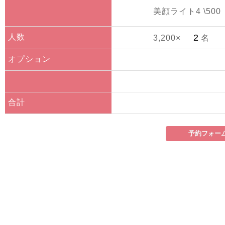
美顔ライト4 \500
人数
3,200×
名
オプション
合計