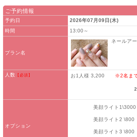
ご予約情報
予約日
2026年07月09日(木)
時間
13:00～
ネールアート
プラン名
人数
【必須】
お1人様 3,200
※2名ま
美顔ライト1\3000
美顔ライト2 \800
オプション
美顔ライト3 \800