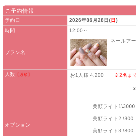
ご予約情報
予約日
2026年06月28日(
日
)
時間
12:00～
ネールアート
プラン名
人数
【必須】
お1人様 4,200
※2名ま
美顔ライト1\3000
美顔ライト2 \800
オプション
美顔ライト3 \800