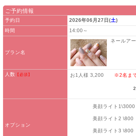
ご予約情報
予約日
2026年06月27日(
土
)
時間
14:00～
ネールアート
プラン名
人数
【必須】
お1人様 3,200
※2名ま
美顔ライト1\3000
美顔ライト2 \800
オプション
美顔ライト3 \800