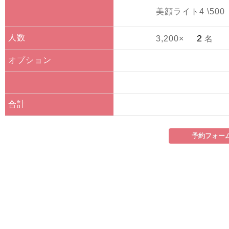
美顔ライト4 \500
人数
3,200×
名
オプション
合計