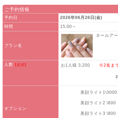
ご予約情報
予約日
2026年06月26日(金)
時間
15:00～
ネールアート
プラン名
人数
【必須】
お1人様 3,200
※2名ま
美顔ライト1\3000
美顔ライト2 \800
オプション
美顔ライト3 \800