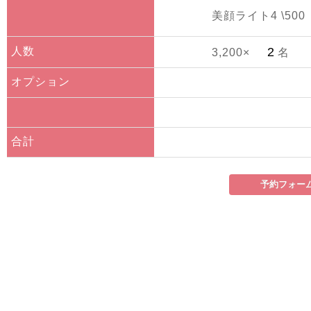
美顔ライト4 \500
人数
3,200×
名
オプション
合計