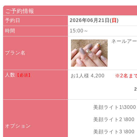
ご予約情報
予約日
2026年06月21日(
日
)
時間
15:00～
ネールアート
プラン名
人数
【必須】
お1人様 4,200
※2名ま
美顔ライト1\3000
美顔ライト2 \800
オプション
美顔ライト3 \800