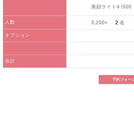
美顔ライト4 \500
人数
3,200×
名
オプション
合計