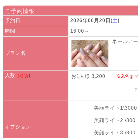
ご予約情報
予約日
2026年06月20日(
土
)
時間
16:00～
ネールアート
プラン名
人数
【必須】
お1人様 3,200
※2名ま
美顔ライト1\3000
美顔ライト2 \800
オプション
美顔ライト3 \800