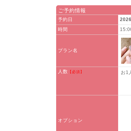
ご予約情報
予約日
202
時間
15:
プラン名
人数
【必須】
お1
オプション