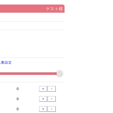
ゲスト様
人数設定
＋
－
＋
－
＋
－