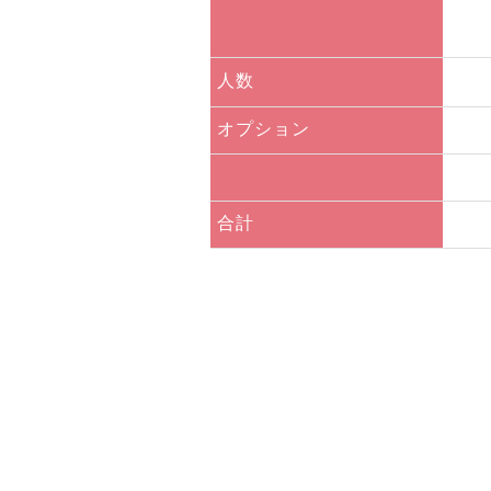
人数
オプション
合計