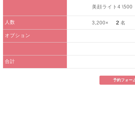
美顔ライト4 \500
人数
3,200×
名
オプション
合計