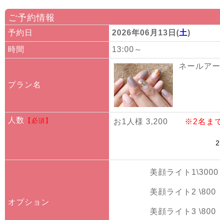
ご予約情報
予約日
2026年06月13日(
土
)
時間
13:00～
ネールアート
プラン名
人数
【必須】
お1人様 3,200
※2名ま
美顔ライト1\3000
美顔ライト2 \800
オプション
美顔ライト3 \800